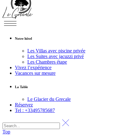
Notre hôtel
Les Villas avec piscine privée
Les Suites avec jacuzzi privé
Les Chambres étape
Vivez l’expérience
Vacances sur mesure
La Table
Le Glacier du Grecale
Réservez
Tel : +33495785687
Top