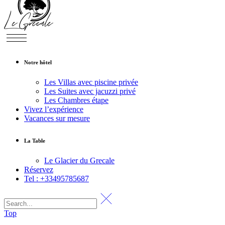
Notre hôtel
Les Villas avec piscine privée
Les Suites avec jacuzzi privé
Les Chambres étape
Vivez l’expérience
Vacances sur mesure
La Table
Le Glacier du Grecale
Réservez
Tel : +33495785687
Top